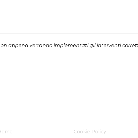
n appena verranno implementati gli interventi corretti
Discover
Informazioni
Home
Cookie Policy