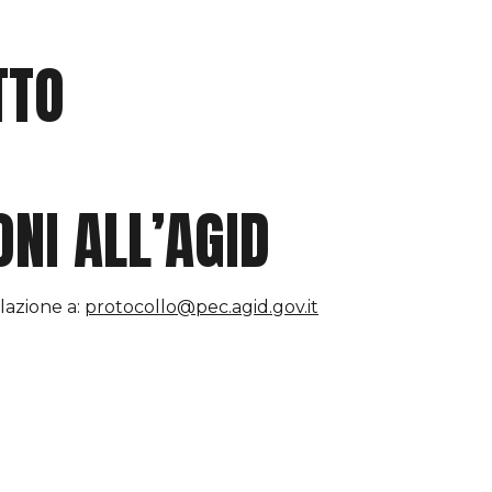
TTO
ONI ALL’AGID
alazione a:
protocollo@pec.agid.gov.it