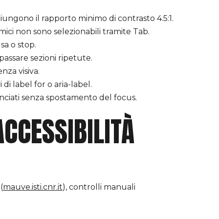
giungono il rapporto minimo di contrasto 4.5:1.
ici non sono selezionabili tramite Tab.
sa o stop.
ssare sezioni ripetute.
za visiva.
di label for o aria-label.
ciati senza spostamento del focus.
ACCESSIBILITÀ
(
mauve.isti.cnr.it
), controlli manuali