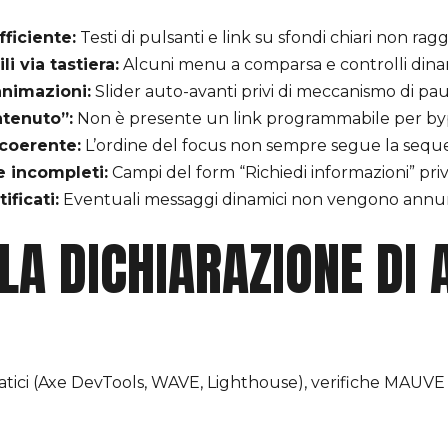
fficiente:
Testi di pulsanti e link su sfondi chiari non rag
li via tastiera:
Alcuni menu a comparsa e controlli dinam
 animazioni:
Slider auto-avanti privi di meccanismo di pau
ntenuto”:
Non è presente un link programmabile per bypa
ncoerente:
L’ordine del focus non sempre segue la sequen
e incompleti:
Campi del form “Richiedi informazioni” privi 
ificati:
Eventuali messaggi dinamici non vengono annun
LA DICHIARAZIONE DI 
tici (Axe DevTools, WAVE, Lighthouse), verifiche MAUVE 
)